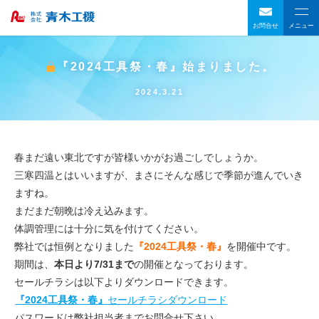
お問合せ
メニュー
『2024工具祭・春』始まりました。
2024.3.21
春まだ遠い東北ですが皆様いかがお過ごしでしょうか。
三寒四温とはいいますが、まさにそんな感じで季節が進んでいき
ますね。
まだまだ朝晩は冷え込みます。
体調管理には十分に気を付けてください。
弊社では恒例となりました
『202
4工具祭・春』
を開催中です。
期間は、
本日より7/31まで
の開催となっております。
セールチラシは以下よりダウンロードできます。
『2024工具祭・春』
セールチラシダウンロード
パスワードは弊社担当者までお問合せ下さい。