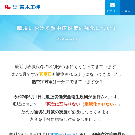
お問合せ
メニュー
職場における熱中症対策の強化について
2025.5.14
最近は春夏秋冬の区別がつきにくくなってきています。
まだ5月ですが
真夏日
も観測されるようになってきました。
熱中症対策
は十分にできていますか？
令和7年6月1日
に
改正労働安全衛生規則
が施行されます。
現場において 『
死亡に至らせない
（
重篤化させない
）
』
ための
適切な対策の実施
が必要になってきます。
内容を十分に把握し対策をしましょう。
弊社では5月末頃より
サマーセール
と称し、
熱中症対策商品
を